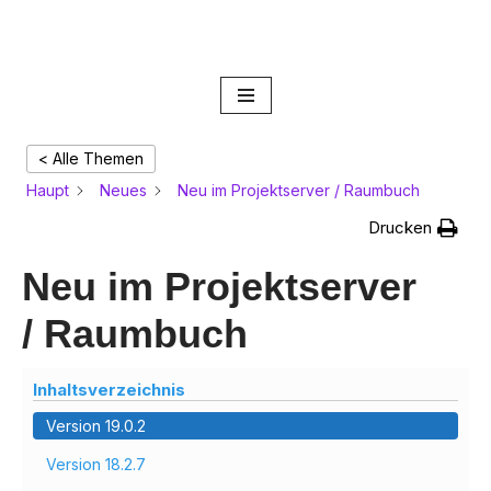
Artifex Onlinehilfe
Zum
Inhalt
springen
< Alle Themen
Haupt
Neues
Neu im Projektserver / Raumbuch
Drucken
Neu im Projektserver
/ Raumbuch
Inhaltsverzeichnis
Version 19.0.2
Version 18.2.7