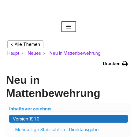
Artifex Onlinehilfe
Zum
Inhalt
springen
< Alle Themen
Haupt
Neues
Neu in Mattenbewehrung
Drucken
Neu in
Mattenbewehrung
Inhaltsverzeichnis
Version 19.1.0
Mehrseitige Stabstahlliste Direktausgabe