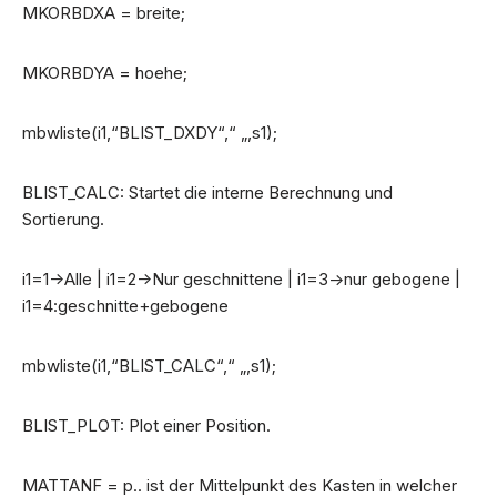
MKORBDXA = breite;
MKORBDYA = hoehe;
mbwliste(i1,“BLIST_DXDY“,“ „,s1);
BLIST_CALC: Startet die interne Berechnung und
Sortierung.
i1=1->Alle | i1=2->Nur geschnittene | i1=3->nur gebogene |
i1=4:geschnitte+gebogene
mbwliste(i1,“BLIST_CALC“,“ „,s1);
BLIST_PLOT: Plot einer Position.
MATTANF = p.. ist der Mittelpunkt des Kasten in welcher