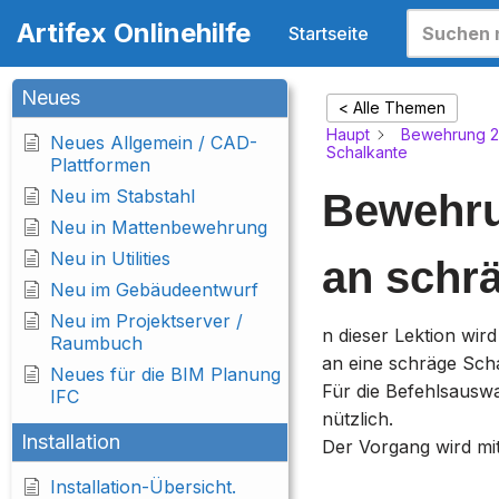
Artifex Onlinehilfe
Startseite
Zum
Inhalt
Neues
< Alle Themen
springen
Haupt
Bewehrung 2
Neues Allgemein / CAD-
Schalkante
Plattformen
Neu im Stabstahl
Bewehru
Neu in Mattenbewehrung
Neu in Utilities
an schr
Neu im Gebäudeentwurf
Neu im Projektserver /
n dieser Lektion wir
Raumbuch
an eine schräge Sch
Neues für die BIM Planung
Für die Befehlsausw
IFC
nützlich.
Installation
Der Vorgang wird mit
Installation-Übersicht.