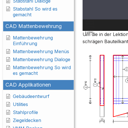
Stabstahl Dialoge
Stabstahl So wird es
gemacht
Übung
svorbe
CAD Mattenbewehrung
00:00
reitung
für die
Lektio
Um die in der Lektio
n
Mattenbewehrung
schrägen Bauteilkante
Einführung
Mattenbewehrung Menüs
Mattenbewehrung Dialoge
Mattenbewehrung So wird
es gemacht
CAD Applikationen
Gebäudeentwurf
Utilities
Stahlprofile
Ziegeldecken