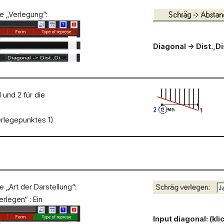
e „Verlegung“:
Diagonal -> Dist.,Di
 und 2 für die
erlegepunktes 1)
 „Art der Darstellung“:
rlegen“ : Ein
Input diagonal: (kl