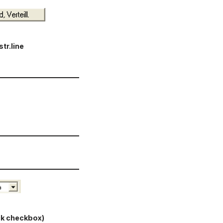
str.line
ick checkbox)