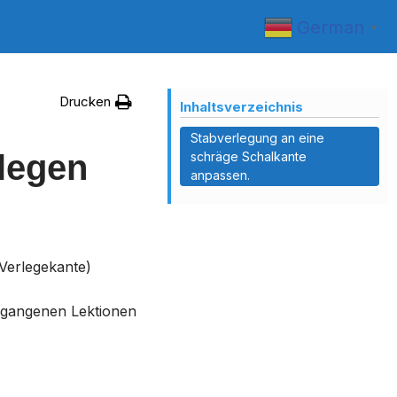
German
▼
Drucken
Inhaltsverzeichnis
Stabverlegung an eine
legen
schräge Schalkante
anpassen.
(Verlegekante)
egangenen Lektionen