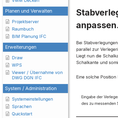
VMM Decken
Stabverle
Planen und Verwalten
Projektserver
anpassen
Raumbuch
BIM Planung IFC
Bei Stabverlegungen
Erweiterungen
parallel zur Verlege
Liegt nun die Schalk
Draw
Schalkante und somi
WPS
Viewer / Übernahme von
Eine solche Position
DWG DGN IFC
System / Administration
Eingabe der Verlegep
Systemeinstellungen
des zu messenden S
Sprachen
Quickstart