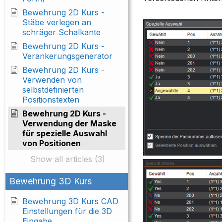
Bewehrung 2D Kurs -
Stäbe verlegen an
schräger Schalkante
Bewehrung 2D Kurs -
Verankerungsgenerator
Bewehrung 2D Kurs -
Verwenden von
selbstdefinierten
Positionstexten
Bewehrung 2D Kurs -
Verwendung der Maske
für spezielle Auswahl
von Positionen
Show all articles (3)
Bewehrung 3D Kurs
Bewehrung 3D Kurs CAD
Einstellungen für die 3D
Eingabe