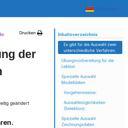
German
▼
Drucken
Inhaltsverzeichnis
le
Es gibt für die Auswahl zwei
ng der
unterschiedliche Verfahren.
Übungsvorbereitung für die
Lektion
n
Spezielle Auswahl
Modelldaten
Vorgehensweise:
Auswahlmöglichkeiten
eitig geändert
(Selektion):
Spezielle Auswahl
hren.
Zeichnungsdaten