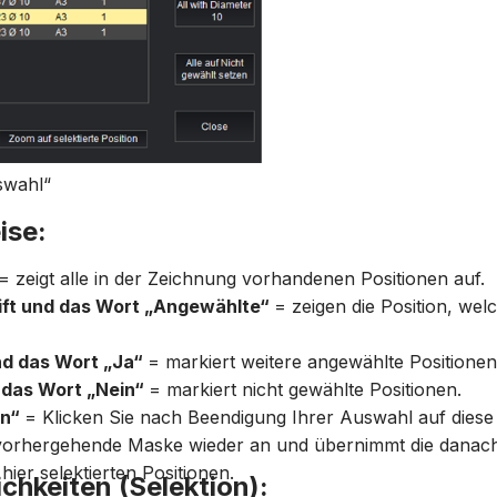
swahl“
ise:
= zeigt alle in der Zeichnung vorhandenen Positionen auf.
istift und das Wort „Angewählte“
= zeigen die Position, wel
nd das Wort „Ja“
= markiert weitere angewählte Positionen
 das Wort „Nein“
= markiert nicht gewählte Positionen.
en“
= Klicken Sie nach Beendigung Ihrer Auswahl auf diese
 vorhergehende Maske wieder an und übernimmt die dan
ier selektierten Positionen.
hkeiten (Selektion):