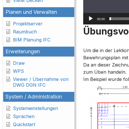
VMM Decken
Planen und Verwalten
00:00
Projektserver
Übungsvor
Raumbuch
BIM Planung IFC
Um die in der Lektio
Erweiterungen
Bewehrungsplan mit e
Draw
Da an dieser Zeichn
WPS
zum Üben handeln.
Im Beispiel wurde fo
Viewer / Übernahme von
DWG DGN IFC
System / Administration
Systemeinstellungen
Sprachen
Quickstart