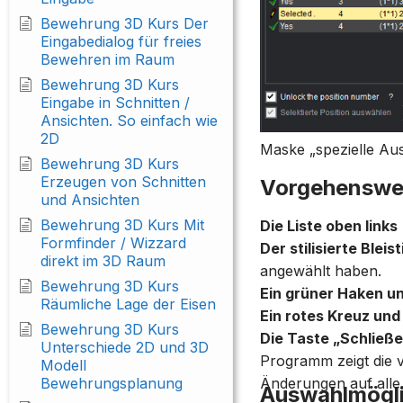
Bewehrung 3D Kurs Der
Eingabedialog für freies
Bewehren im Raum
Bewehrung 3D Kurs
Eingabe in Schnitten /
Ansichten. So einfach wie
2D
Maske „spezielle Au
Bewehrung 3D Kurs
Erzeugen von Schnitten
Vorgehenswe
und Ansichten
Bewehrung 3D Kurs Mit
Die Liste oben links
Formfinder / Wizzard
Der stilisierte Ble
direkt im 3D Raum
angewählt haben.
Bewehrung 3D Kurs
Ein grüner Haken u
Räumliche Lage der Eisen
Ein rotes Kreuz und
Bewehrung 3D Kurs
Die Taste „Schließ
Unterschiede 2D und 3D
Programm zeigt die
Modell
Änderungen auf alle h
Bewehrungsplanung
Auswahlmöglic