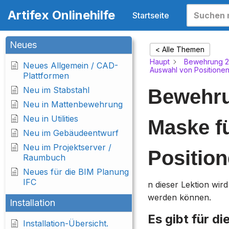
Artifex Onlinehilfe
Startseite
Zum
Inhalt
Neues
< Alle Themen
springen
Haupt
Bewehrung 2
Neues Allgemein / CAD-
Auswahl von Positione
Plattformen
Neu im Stabstahl
Bewehru
Neu in Mattenbewehrung
Neu in Utilities
Maske fü
Neu im Gebäudeentwurf
Neu im Projektserver /
Positio
Raumbuch
Neues für die BIM Planung
IFC
n dieser Lektion wird
werden können.
Installation
Es gibt für d
Installation-Übersicht.