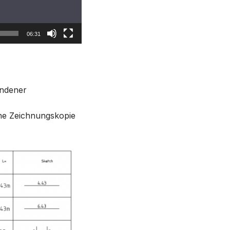
06:31
andener
ine Zeichnungskopie