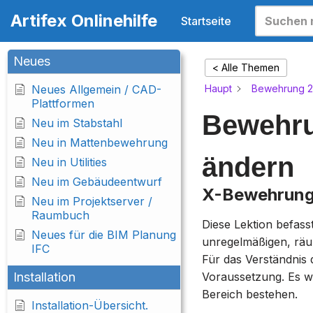
Artifex Onlinehilfe
Startseite
Zum
Inhalt
Neues
< Alle Themen
springen
Neues Allgemein / CAD-
Haupt
Bewehrung 2
Plattformen
Bewehru
Neu im Stabstahl
Neu in Mattenbewehrung
ändern
Neu in Utilities
Neu im Gebäudeentwurf
X-Bewehrung 
Neu im Projektserver /
Raumbuch
Diese Lektion befas
Neues für die BIM Planung
unregelmäßigen, räum
IFC
Für das Verständnis 
Installation
Voraussetzung. Es w
Bereich bestehen.
Installation-Übersicht.