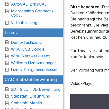
AutoCAD BricsCAD
Bitte beachten:
Dies
Microstation Connect /
Decken / Wänden ent
V20xx
Die nachträgliche Be
Virtualisierung
beschränkt. Die Vie
Bereichsumrandungen 
Lizenz
löschen und neu zu e
Demo-Testlizenz
Wibu USB Dongle
Für linear verlaufe
Wibu Netzwerklizenz
komfortabler sein.
Wellcom Lizenzmanager
Lizenz Freigabeschlüssel
Der Vorgang wird mit
CAD Stabstahlbewehrung
Video-Player
2D - 2.5D - 3D Bewehrung
Stabstahl Einführung
Stabstahl Menüs