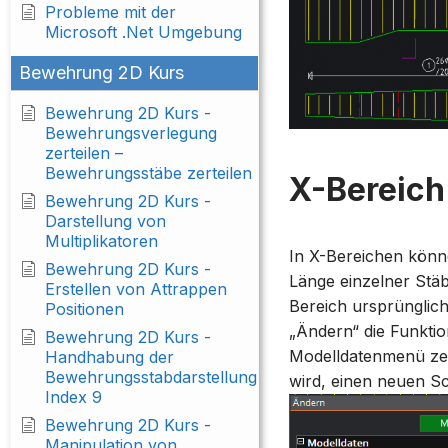
Probleme mit der
Microsoft .Net Umgebung
Bewehrung 2D Kurs
Bewehrung 2D Kurs -
Bewehrungsverlegung
zerteilen –
Bewehrungsstäbe zerteilen
X-Bereich
Bewehrung 2D Kurs -
Darstellung von
Multiplikatoren
In X-Bereichen könne
Bewehrung 2D Kurs -
Länge einzelner Stäb
Erstellen von Attrappen
Bereich ursprünglich
Positionen
„Ändern“ die Funkti
Bewehrung 2D Kurs -
Modelldatenmenü zeig
Handhabung der
Bewehrungsstabdarstellung
wird, einen neuen Sc
Index 9
Bewehrung 2D Kurs -
Manipulation von