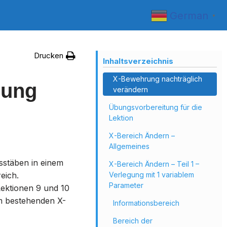
German
▼
Drucken
Inhaltsverzeichnis
X-Bewehrung nachträglich
rung
verändern
Übungsvorbereitung für die
Lektion
X-Bereich Ändern –
Allgemeines
sstäben in einem
X-Bereich Ändern – Teil 1 –
eich.
Verlegung mit 1 variablem
Parameter
Lektionen 9 und 10
em bestehenden X-
Informationsbereich
Bereich der