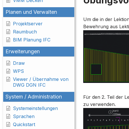
Übungsvor
VMM Decken
Planen und Verwalten
Um die in der Lektio
Projektserver
Bewehrung aus Lekt
Raumbuch
BIM Planung IFC
Erweiterungen
Draw
WPS
Viewer / Übernahme von
DWG DGN IFC
System / Administration
Für den 2. Teil der 
zu verwenden.
Systemeinstellungen
Sprachen
Quickstart