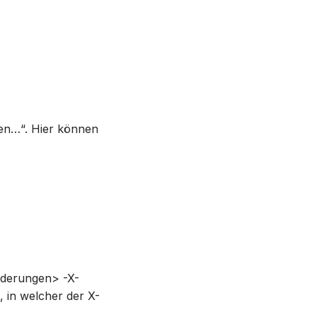
hen…“. Hier können
nderungen> -X-
, in welcher der X-