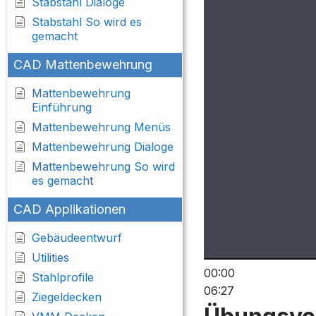
Stabstahl Dialoge
Stabstahl So wird es
gemacht
CAD Mattenbewehrung
Mattenbewehrung
Einführung
Mattenbewehrung Menüs
Mattenbewehrung Dialoge
Mattenbewehrung So wird
es gemacht
CAD Applikationen
Gebäudeentwurf
Utilities
00:00
Stahlprofile
06:27
Ziegeldecken