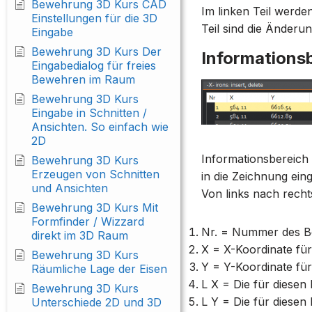
Bewehrung 3D Kurs CAD
Im linken Teil werden
Einstellungen für die 3D
Teil sind die Änderu
Eingabe
Bewehrung 3D Kurs Der
Informations
Eingabedialog für freies
Bewehren im Raum
Bewehrung 3D Kurs
Eingabe in Schnitten /
Ansichten. So einfach wie
2D
Informationsbereic
Bewehrung 3D Kurs
Erzeugen von Schnitten
in die Zeichnung ein
und Ansichten
Von links nach rech
Bewehrung 3D Kurs Mit
Formfinder / Wizzard
Nr. = Nummer des 
direkt im 3D Raum
X = X-Koordinate fü
Bewehrung 3D Kurs
Y = Y-Koordinate fü
Räumliche Lage der Eisen
L X = Die für diesen
Bewehrung 3D Kurs
L Y = Die für diesen 
Unterschiede 2D und 3D